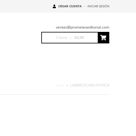
CREAR CUENTA
-
INICIAR SESIÓN
ventas@prometeoeditorial.com
0
Items
|
$0,00
Inicio
-
LAMBRUSCHINI PATRICIA