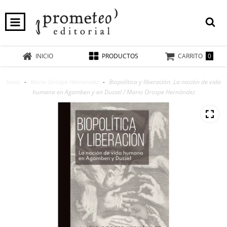
0
INICIO
PRODUCTOS
CARRITO
Inicio
-
Mario Orospe Hernández
-
Biopolítica y liberación. La noción de vida
humana en Agamben y en Dussel / Mario Orospe Hernández