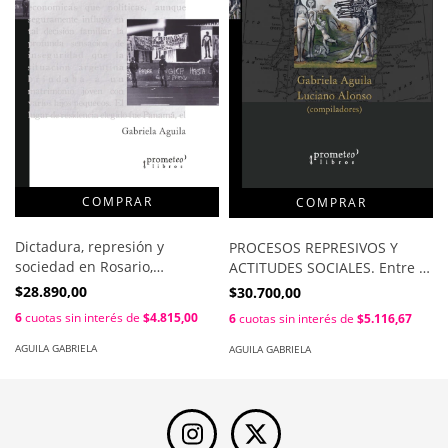
Dictadura, represión y
PROCESOS REPRESIVOS Y
sociedad en Rosario,
ACTITUDES SOCIALES. Entre la
1976/1983. Un estudio sobre
España franquista y las
$28.890,00
$30.700,00
la represión y los
divtaduras AGUILA. GABRIELA
6
cuotas sin interés de
$4.815,00
6
cuotas sin interés de
$5.116,67
comportamientos y actitudes
/ ALONSO, LUCIANO
sociales en dictadura / Aguila,
AGUILA GABRIELA
AGUILA GABRIELA
Gabriela