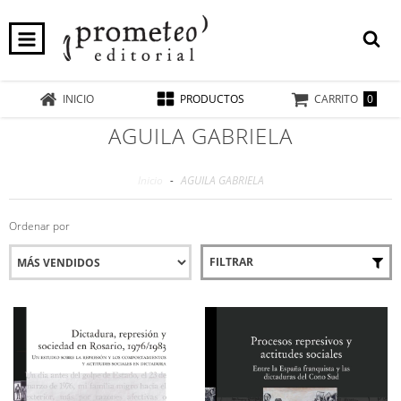
0
INICIO
PRODUCTOS
CARRITO
AGUILA GABRIELA
Inicio
-
AGUILA GABRIELA
Ordenar por
FILTRAR