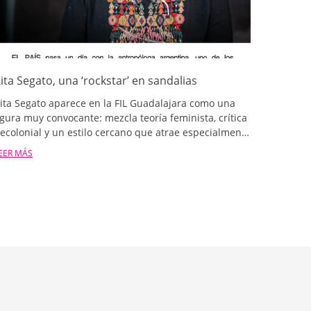
ita Segato, una ‘rockstar’ en sandalias
ita Segato aparece en la FIL Guadalajara como una
igura muy convocante: mezcla teoría feminista, crítica
ecolonial y un estilo cercano que atrae especialmente
 jóvenes. En la nota se destaca su mirada sobre la
EER MÁS
ragilidad masculina, la pedagogía de la crueldad y la
ecesidad de que el feminismo no se encierre en
ichos. También se menciona su rechazo a una gran
ditorial europea por considerarlo un gesto
eocolonial y su preferencia por editoriales
atinoamericanas. El perfil repasa su trayectoria, su
xilio, su impacto internacional y su vida itinerante
ntre varios países.