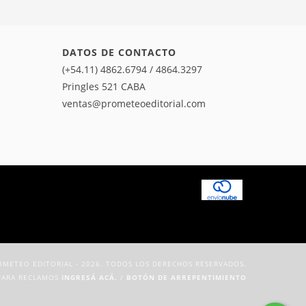
DATOS DE CONTACTO
(+54.11) 4862.6794 / 4864.3297
Pringles 521 CABA
ventas@prometeoeditorial.com
METEO EDITORIAL - 2026. TODOS LOS DERECHOS RESERVADOS.
PARA RECLAMOS
INGRESÁ ACÁ.
/
BOTÓN DE ARREPENTIMIENTO