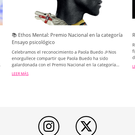
📚 Ethos Mental: Premio Nacional en la categoría
R
Ensayo psicológico
R
f
Celebramos el reconocimiento a Paola Buedo 🎉Nos
d
enorgullece compartir que Paola Buedo ha sido
a
galardonada con el Premio Nacional en la categoría
L
f
Ensayo psicológico, al obtener el tercer premio por su
LEER MÁS
n
libro Ethos Mental. Bioética para re-pensar la sa
n
e
n
l
e
o
e