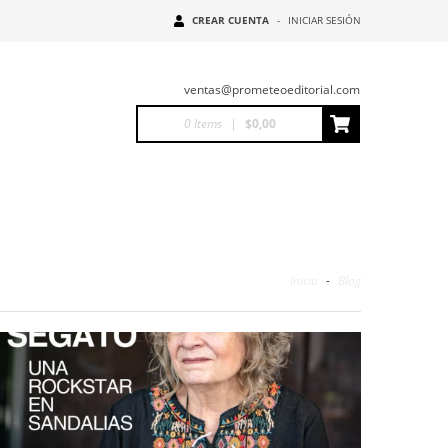
CREAR CUENTA
-
INICIAR SESIÓN
ventas@prometeoeditorial.com
0
Items
|
$0,00
Inicio
-
Blog