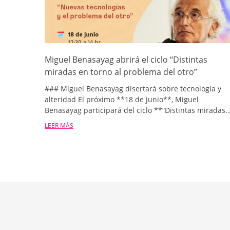
Miguel Benasayag abrirá el ciclo “Distintas
miradas en torno al problema del otro”
### Miguel Benasayag disertará sobre tecnología y
alteridad El próximo **18 de junio**, Miguel
Benasayag participará del ciclo **“Distintas miradas
en torno al problema del otro”**, organizado por la
LEER MÁS
Fundación Familias y Parejas. La conferencia, titulada
**“Nuevas tecnologías y el problema del otro”**, se
realizará de manera virtual, de 12:30 a 14 hs. Filósofo,
psicoanalista e investigador argentino radicado en
Francia, Benasayag es una de las referencias
contemporáneas más reconocidas en el análisis crític
de los efectos de la tecnología sobre la subjetividad y
los vínculos sociales. En sus trabajos recientes
examina cómo la expansión de los entornos digitales
transforma nuestra manera de pensar, actuar y