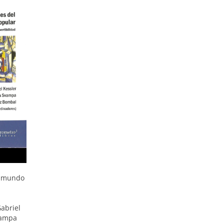
l mundo
Gabriel
vampa