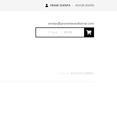
CREAR CUENTA
-
INICIAR SESIÓN
ventas@prometeoeditorial.com
0
Items
|
$0,00
Inicio
-
KESSLER GABRIEL