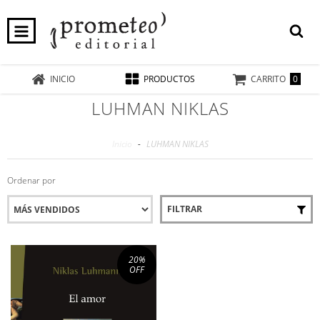
0
INICIO
PRODUCTOS
CARRITO
LUHMAN NIKLAS
Inicio
-
LUHMAN NIKLAS
Ordenar por
FILTRAR
20
%
OFF