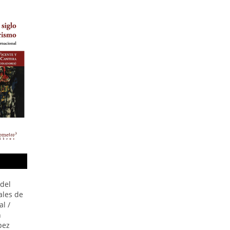
 del
ales de
l /
n
pez