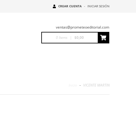
CREAR CUENTA
-
INICIAR SESIÓN
ventas@prometeoeditorial.com
0
Items
|
$0,00
Inicio
-
VICENTE MARTIN