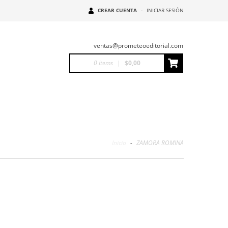
CREAR CUENTA
-
INICIAR SESIÓN
ventas@prometeoeditorial.com
0
Items
|
$0,00
Inicio
-
ZAMORA ROMINA