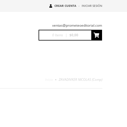
CREAR CUENTA
-
INICIAR SESIÓN
ventas@prometeoeditorial.com
0
Items
|
$0,00
Inicio
-
ZAVADIVKER NICOLAS (Comp)