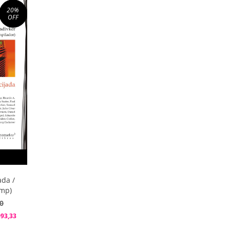
20
%
OFF
ada /
omp)
0
093,33