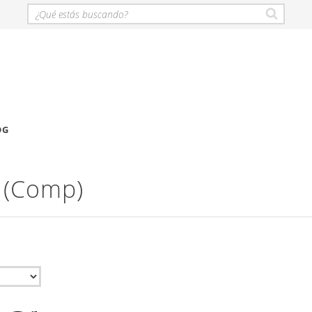
OG
 (Comp)