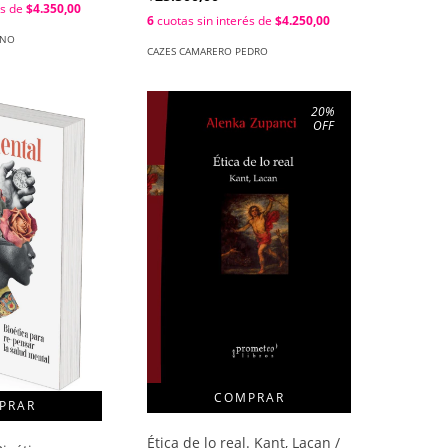
és de
$4.350,00
6
cuotas sin interés de
$4.250,00
ANO
CAZES CAMARERO PEDRO
20
%
OFF
Ética de lo real. Kant, Lacan /