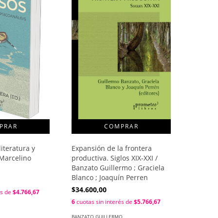
Expansión de la frontera
literatura y
productiva. Siglos XIX-XXI /
 Marcelino
Banzato Guillermo ; Graciela
Blanco ; Joaquín Perren
$34.600,00
és de
$4.766,67
6
cuotas sin interés de
$5.766,67
BANZATO GUILLERMO