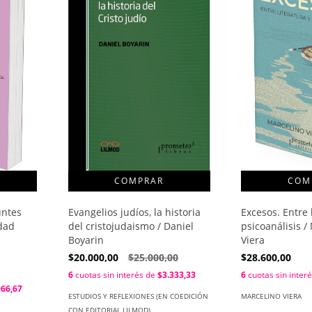
Evangelios judíos, la historia
untes
Excesos. Entre 
del cristojudaismo / Daniel
idad
psicoanálisis /
Boyarin
Viera
$20.000,00
$25.000,00
$28.600,00
6
cuotas sin interés de
$3.333,33
6
cuotas sin inter
966,67
ESTUDIOS Y REFLEXIONES (EN COEDICIÓN
MARCELINO VIERA
CON EDITORIAL LILMOD)