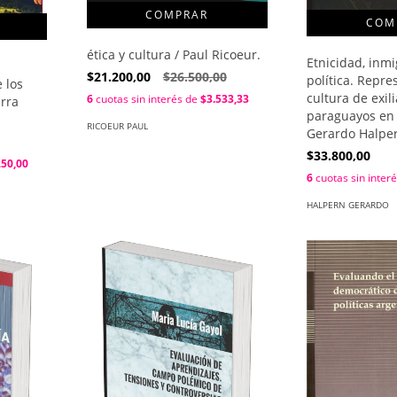
ética y cultura / Paul Ricoeur.
Etnicidad, inmi
$21.200,00
$26.500,00
política. Repre
 los
cultura de exil
6
cuotas sin interés de
$3.533,33
arra
paraguayos en 
RICOEUR PAUL
Gerardo Halpe
$33.800,00
250,00
6
cuotas sin inter
HALPERN GERARDO