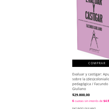
Evaluar y castigar: Ap
sobre la (des)colonial
pedagógica / Facundo
Giuliano
$29.800,00
6
cuotas sin interés de
$4.
FACUNDO GIULIANO