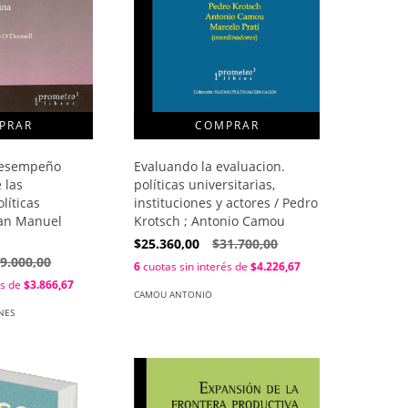
desempeño
Evaluando la evaluacion.
 las
políticas universitarias,
líticas
instituciones y actores / Pedro
uan Manuel
Krotsch ; Antonio Camou
$25.360,00
$31.700,00
9.000,00
6
cuotas sin interés de
$4.226,67
és de
$3.866,67
CAMOU ANTONIO
NES