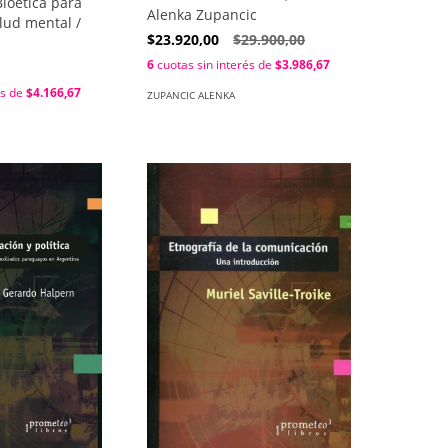
Bioética para
Alenka Zupancic
alud mental /
$23.920,00
$29.900,00
6
cuotas sin interés de
$3.986,67
és de
$4.166,67
ZUPANCIC ALENKA