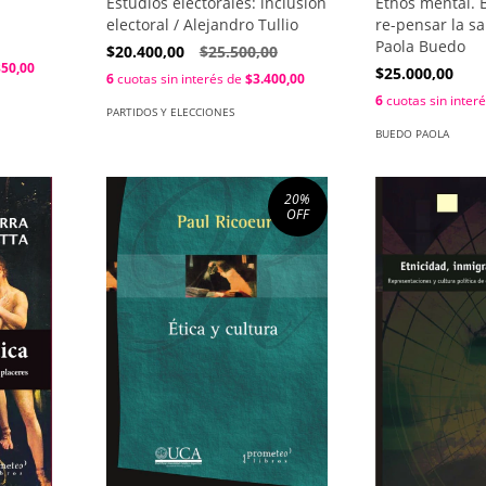
Estudios electorales: inclusion
Ethos mental. 
electoral / Alejandro Tullio
re-pensar la s
Paola Buedo
$20.400,00
$25.500,00
350,00
$25.000,00
6
cuotas sin interés de
$3.400,00
6
cuotas sin inter
PARTIDOS Y ELECCIONES
BUEDO PAOLA
20
%
OFF