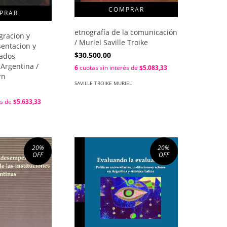
etnografía de la comunicación
gracion y
/ Muriel Saville Troike
sentacion y
$30.500,00
iados
Argentina /
6
cuotas sin interés de
$5.083,33
rn
SAVILLE TROIKE MURIEL
és de
$5.633,33
20
%
20
%
OFF
OFF