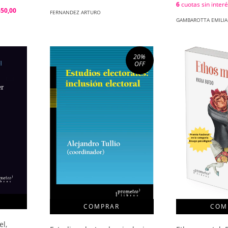
6
cuotas sin inter
650,00
FERNANDEZ ARTURO
GAMBAROTTA EMILI
20
%
OFF
el,