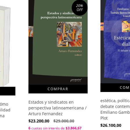
20
%
OFF
estética, polític
Estados y sindicatos en
Cómo
debate contem
perspectiva latinoamericana /
alidad
Emiliano Gamba
Arturo Fernandez
ana
Plot
$23.200,00
$29.000,00
$26.100,00
6
cuotas sin interés de
$3.866,67