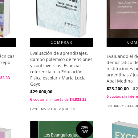
COMPRAR
Evaluación de aprendizajes.
Evaluando el 
técnicas
Campo polémico de tensiones
democrático de
trepo
y controversias. Especial
instituciones po
referencia a la Educación
argentinas / J
Física escolar / María Lucía
583,33
Abal Medina
Gayol
$23.200,00
$2
$29.000,00
6
cuotas sin inter
6
cuotas sin interés de
$4.833,33
PARTIDOS Y ELECCIO
GAYOL MARIA LUCILA (COORD)
20
%
OFF