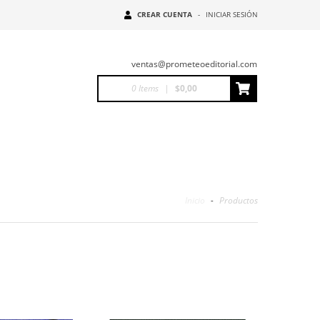
CREAR CUENTA
-
INICIAR SESIÓN
ventas@prometeoeditorial.com
0
Items
|
$0,00
Inicio
-
Productos