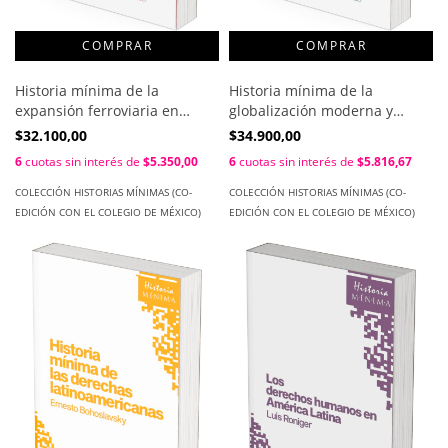
Historia mínima de la
Historia mínima de la
expansión ferroviaria en
globalización moderna y
América Latina / Sandra Kuntz
contemporánea / Carlos
$32.100,00
$34.900,00
Ficker
Marichal
6
cuotas sin interés de
$5.350,00
6
cuotas sin interés de
$5.816,67
COLECCIÓN HISTORIAS MÍNIMAS (CO-
COLECCIÓN HISTORIAS MÍNIMAS (CO-
EDICIÓN CON EL COLEGIO DE MÉXICO)
EDICIÓN CON EL COLEGIO DE MÉXICO)