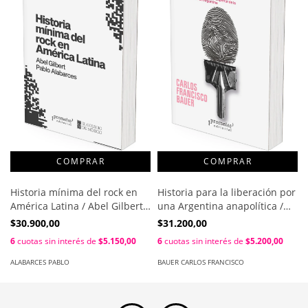
Historia mínima del rock en
Historia para la liberación por
América Latina / Abel Gilbert ;
una Argentina anapolítica /
Pablo Alabarces
Carlos Francisco Bauer
$30.900,00
$31.200,00
6
cuotas sin interés de
$5.150,00
6
cuotas sin interés de
$5.200,00
ALABARCES PABLO
BAUER CARLOS FRANCISCO