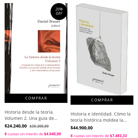
20
%
OFF
Historia desde la teoría.
Historia e identidad. Cómo la
Volumen 2. Una guia de
teoría histórica moldea la
campo por elpensamiento
$24.240,00
práctica histórica / Stefan
$30.300,00
$44.900,00
filosófico / Daniel Brauer
Berger
6
cuotas sin interés de
$4.040,00
6
cuotas sin interés de
$7.483,33