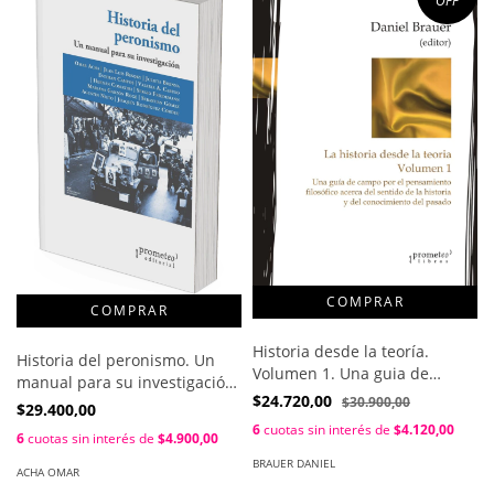
OFF
Historia desde la teoría.
Historia del peronismo. Un
Volumen 1. Una guia de
manual para su investigación
campo por elpensamiento
$24.720,00
$30.900,00
/ Omar Acha
$29.400,00
filosófico / Daniel Brauer
6
cuotas sin interés de
$4.120,00
6
cuotas sin interés de
$4.900,00
BRAUER DANIEL
ACHA OMAR