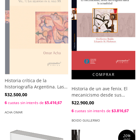
Historia crítica de la
historiografía Argentina. Las
Historia de un ave fenix. El
izquierdas en el siglo XX /
$32.500,00
mecanicismo desde sus
Acha, Omar
origenes / Guillermo Boido ;
$22.900,00
6
cuotas sin interés de
$5.416,67
Eduardo Flichman
6
cuotas sin interés de
$3.816,67
ACHA OMAR
BOIDO GUILLERMO
20
%