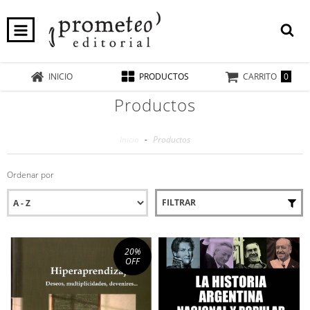
0
INICIO
PRODUCTOS
CARRITO
Productos
Inicio
-
Productos
Ordenar por
FILTRAR
20
%
OFF