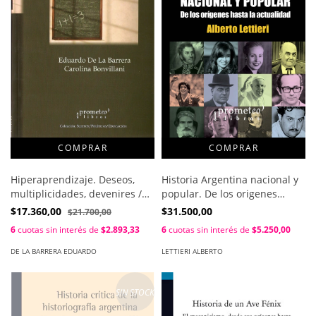
Hiperaprendizaje. Deseos,
Historia Argentina nacional y
multiplicidades, devenires /
popular. De los origenes
Eduardo De La Barrera ;
hasta la actualidad. / Alberto
$17.360,00
$31.500,00
$21.700,00
Carolina Bonvillani
Lettieri
6
cuotas sin interés de
$2.893,33
6
cuotas sin interés de
$5.250,00
DE LA BARRERA EDUARDO
LETTIERI ALBERTO
SIN STOCK